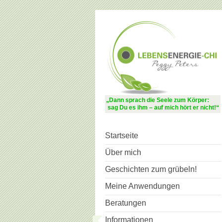
„Dann sprach die Seele zum Körper:
sag Du es ihm – auf mich hört er nicht!“
Startseite
Über mich
Geschichten zum grübeln!
Meine Anwendungen
Beratungen
Informationen