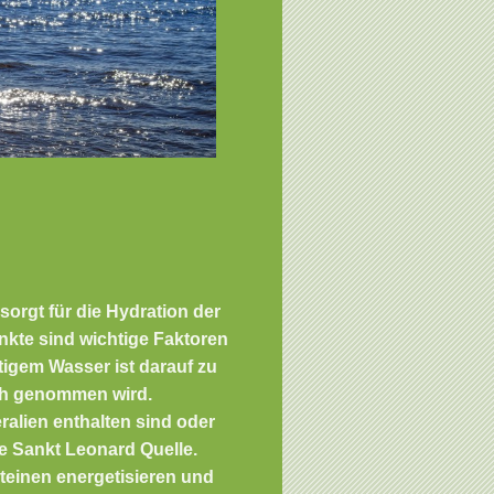
orgt für die Hydration der
nkte sind wichtige Faktoren
htigem Wasser ist darauf zu
ch genommen wird.
ralien enthalten sind oder
e Sankt Leonard Quelle.
teinen energetisieren und