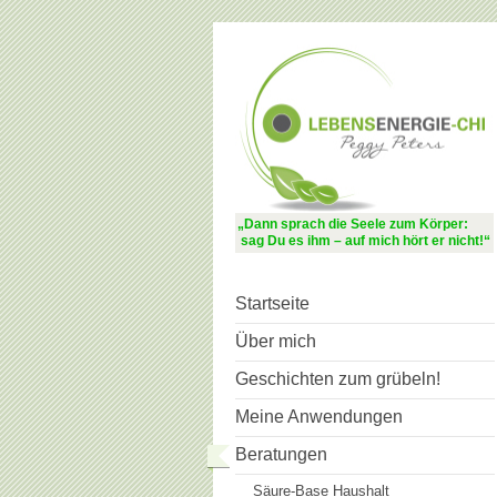
„Dann sprach die Seele zum Körper:
sag Du es ihm – auf mich hört er nicht!“
Startseite
Über mich
Geschichten zum grübeln!
Meine Anwendungen
Beratungen
Säure-Base Haushalt