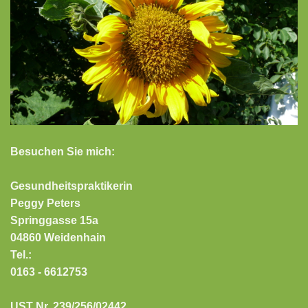
Besuchen Sie mich:
Gesundheitspraktikerin
Peggy Peters
Springgasse 15a
04860 Weidenhain
Tel.:
0163 - 6612753
UST Nr. 239/256/02442